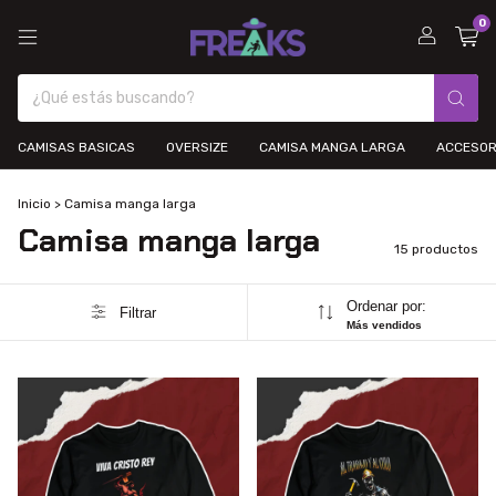
0
CAMISAS BASICAS
OVERSIZE
CAMISA MANGA LARGA
ACCESOR
Inicio
>
Camisa manga larga
Camisa manga larga
15 productos
Ordenar por:
Filtrar
Más vendidos