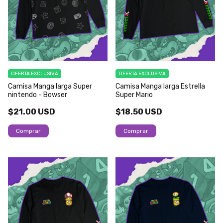
OFERTA EXCLUSIVA
OFERTA EXCLUSIVA
Camisa Manga larga Super
Camisa Manga larga Estrella
nintendo - Bowser
Super Mario
$21.00 USD
$18.50 USD
Comprar
Comprar