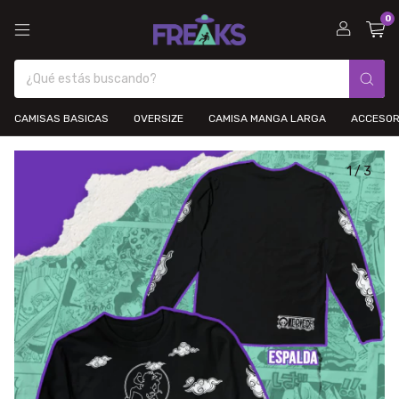
0
CAMISAS BASICAS
OVERSIZE
CAMISA MANGA LARGA
ACCESOR
1
/
3