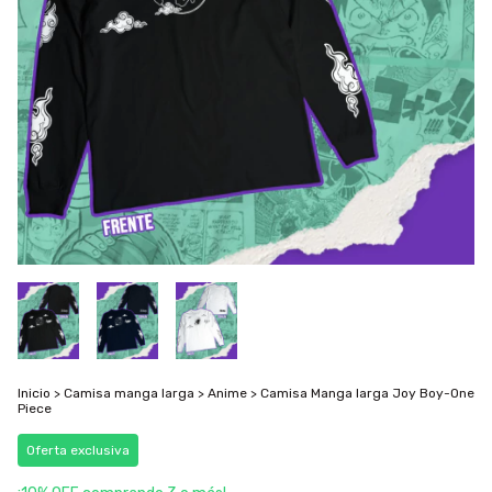
Inicio
>
Camisa manga larga
>
Anime
>
Camisa Manga larga Joy Boy-One
Piece
Oferta exclusiva