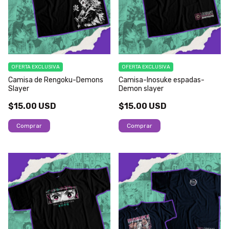
OFERTA EXCLUSIVA
OFERTA EXCLUSIVA
Camisa de Rengoku-Demons
Camisa-Inosuke espadas-
Slayer
Demon slayer
$15.00 USD
$15.00 USD
Comprar
Comprar