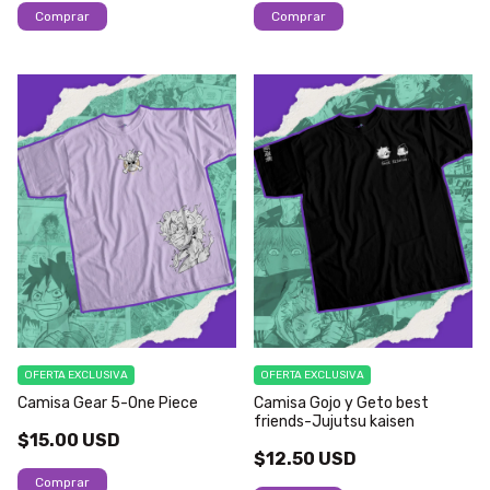
Comprar
Comprar
OFERTA EXCLUSIVA
OFERTA EXCLUSIVA
Camisa Gear 5-One Piece
Camisa Gojo y Geto best
friends-Jujutsu kaisen
$15.00 USD
$12.50 USD
Comprar