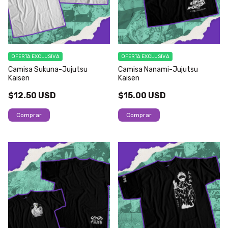
OFERTA EXCLUSIVA
OFERTA EXCLUSIVA
Camisa Sukuna-Jujutsu
Camisa Nanami-Jujutsu
Kaisen
Kaisen
$12.50 USD
$15.00 USD
Comprar
Comprar