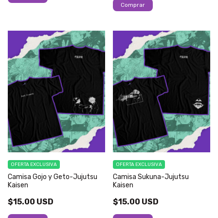
Comprar
OFERTA EXCLUSIVA
OFERTA EXCLUSIVA
Camisa Gojo y Geto-Jujutsu
Camisa Sukuna-Jujutsu
Kaisen
Kaisen
$15.00 USD
$15.00 USD