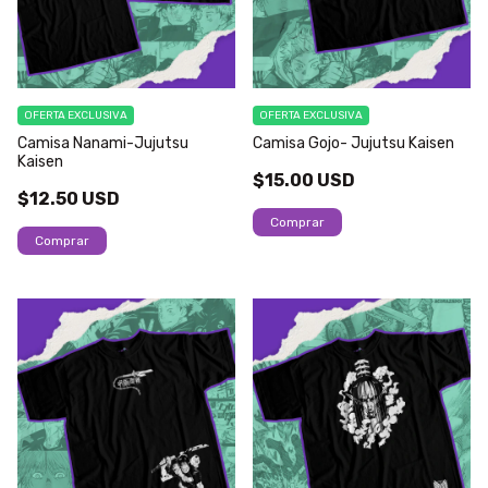
OFERTA EXCLUSIVA
OFERTA EXCLUSIVA
Camisa Nanami-Jujutsu
Camisa Gojo- Jujutsu Kaisen
Kaisen
$15.00 USD
$12.50 USD
Comprar
Comprar