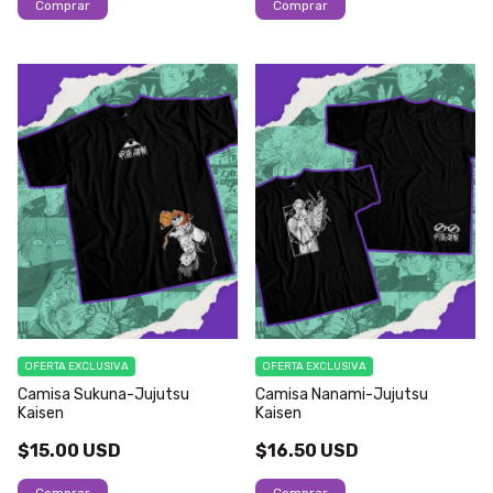
Comprar
Comprar
OFERTA EXCLUSIVA
OFERTA EXCLUSIVA
Camisa Sukuna-Jujutsu
Camisa Nanami-Jujutsu
Kaisen
Kaisen
$15.00 USD
$16.50 USD