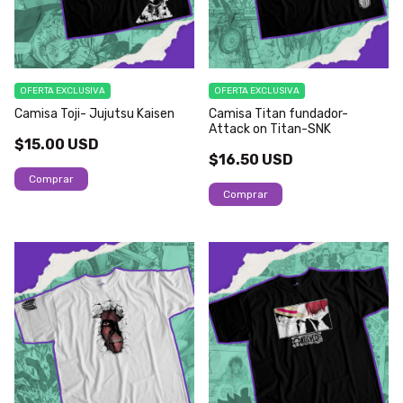
OFERTA EXCLUSIVA
OFERTA EXCLUSIVA
Camisa Toji- Jujutsu Kaisen
Camisa Titan fundador-
Attack on Titan-SNK
$15.00 USD
$16.50 USD
Comprar
Comprar