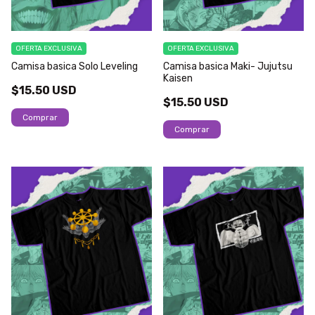
OFERTA EXCLUSIVA
OFERTA EXCLUSIVA
Camisa basica Solo Leveling
Camisa basica Maki- Jujutsu
Kaisen
$15.50 USD
$15.50 USD
Comprar
Comprar