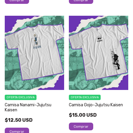
Comprar
Comprar
OFERTA EXCLUSIVA
OFERTA EXCLUSIVA
Camisa Nanami-Jujutsu
Camisa Gojo-Jujutsu Kaisen
Kaisen
$15.00 USD
$12.50 USD
Comprar
Comprar