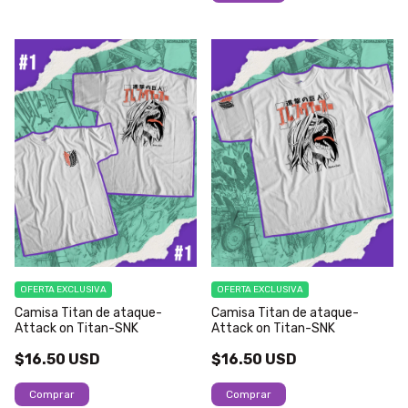
OFERTA EXCLUSIVA
OFERTA EXCLUSIVA
Camisa Titan de ataque-
Camisa Titan de ataque-
Attack on Titan-SNK
Attack on Titan-SNK
$16.50 USD
$16.50 USD
Comprar
Comprar