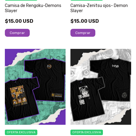
Camisa de Rengoku-Demons
Camisa-Zenitsu ojos- Demon
Slayer
Slayer
$15.00 USD
$15.00 USD
Comprar
Comprar
OFERTA EXCLUSIVA
OFERTA EXCLUSIVA