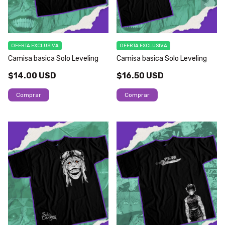
OFERTA EXCLUSIVA
OFERTA EXCLUSIVA
Camisa basica Solo Leveling
Camisa basica Solo Leveling
$14.00 USD
$16.50 USD
Comprar
Comprar