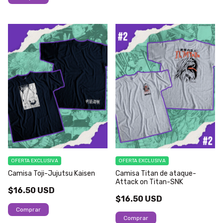
OFERTA EXCLUSIVA
OFERTA EXCLUSIVA
Camisa Toji-Jujutsu Kaisen
Camisa Titan de ataque-
Attack on Titan-SNK
$16.50 USD
$16.50 USD
Comprar
Comprar