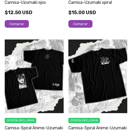
Camisa-Uzumaki ojos
Camisa-Uzumaki spiral
$12.50 USD
$15.00 USD
Comprar
Comprar
OFERTA EXCLUSIVA
OFERTA EXCLUSIVA
Camisa-Spiral Anime-Uzumaki
Camisa-Spiral Anime-Uzumaki