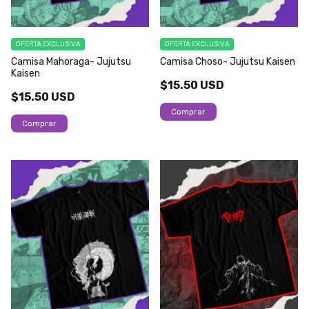
OFERTA EXCLUSIVA
OFERTA EXCLUSIVA
Camisa Mahoraga- Jujutsu
Camisa Choso- Jujutsu Kaisen
Kaisen
$15.50 USD
$15.50 USD
Comprar
Comprar