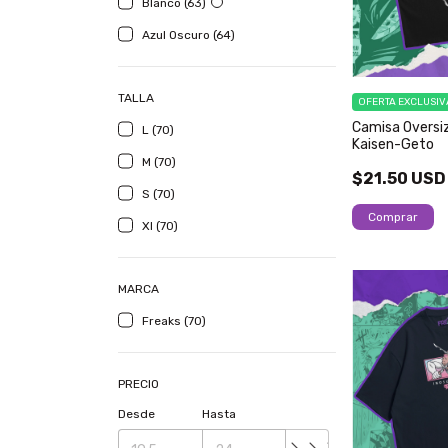
Blanco (63)
Azul Oscuro (64)
TALLA
OFERTA EXCLUSIV
Camisa Oversi
L (70)
Kaisen-Geto
M (70)
$21.50 USD
S (70)
Comprar
Xl (70)
MARCA
Freaks (70)
PRECIO
Desde
Hasta