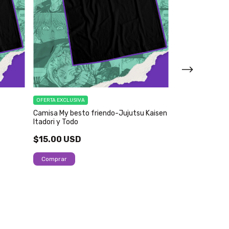
OFERTA EXCLUSIVA
OFERTA EXCLUSIVA
Camisa My besto friendo-Jujutsu Kaisen
Camisa Oversiz
Itadori y Todo
Kaisen
$15.00 USD
$19.50 USD
Comprar
Comprar