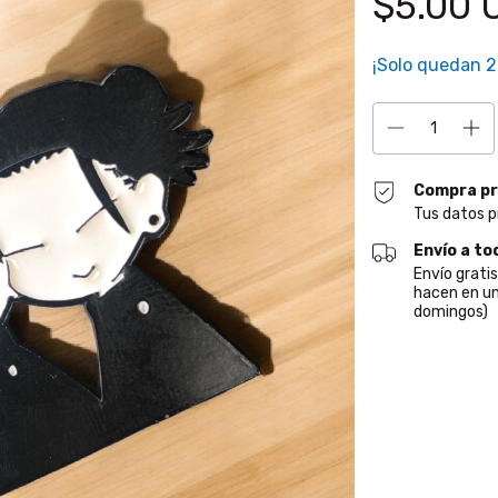
$5.00 
¡Solo quedan
2
Compra pr
Tus datos p
Envío a to
Envío grati
hacen en un
domingos)