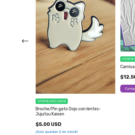
OFERTA 
iend-Jujutsu
Camisa 
$12.5
Comp
OFERTA EXCLUSIVA
Broche/Pin gato Gojo con lentes-
Jujutsu Kaisen
$5.00 USD
¡Solo quedan
2
en stock!