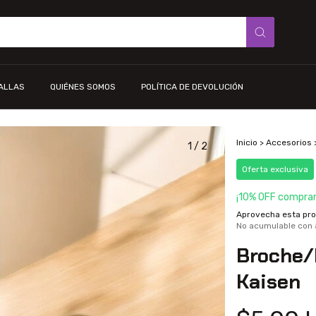
TALLAS
QUIÉNES SOMOS
POLÍTICA DE DEVOLUCIÓN
Inicio
>
Accesorios
1
/
2
Oferta exclusiva
¡10% OFF compran
Aprovecha esta prom
No acumulable con
Broche/
Kaisen